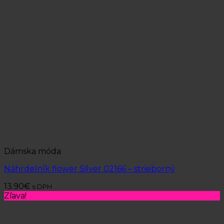
Dámska móda
Náhrdelník flower Silver 02166 – strieborný
13.90
€
s DPH
Zľava!