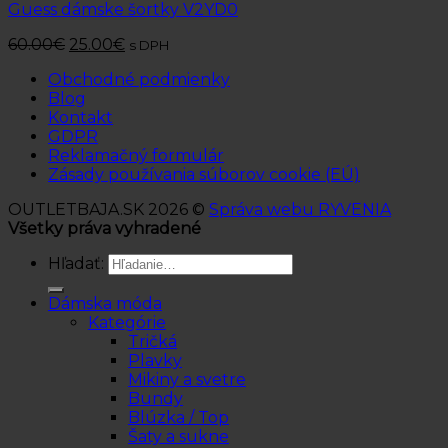
Guess dámske šortky V2YD0
60.00
€
25.00
€
s DPH
Obchodné podmienky
Blog
Kontakt
GDPR
Reklamačný formulár
Zásady používania súborov cookie (EÚ)
OUTLETBAJA.SK 2026 ©
Správa webu RYVENIA
Všetky práva vyhradené
Hľadať:
Dámska móda
Kategórie
Tričká
Plavky
Mikiny a svetre
Bundy
Blúzka / Top
Šaty a sukne