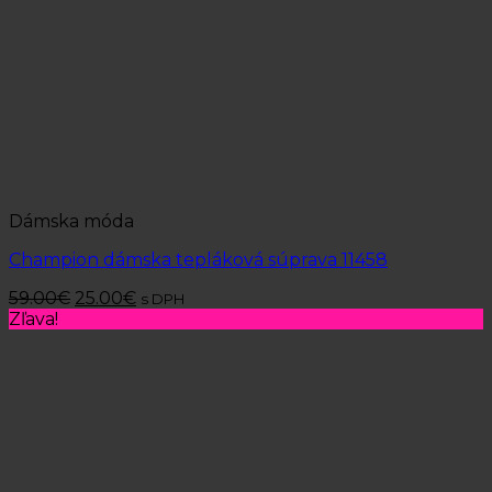
Dámska móda
Champion dámska tepláková súprava 11458
59.00
€
25.00
€
s DPH
Zľava!