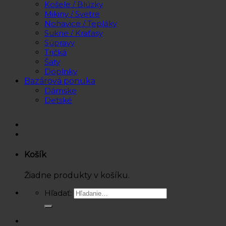
Košele / Blúzky
Mikiny / Svetre
Nohavice / Tepláky
Sukne / Kraťasy
Súpravy
Tričká
Šaty
Doplnky
Bazárová ponuka
Dámske
Detské
Košík
Žiadne produkty v košíku.
Hľadať: