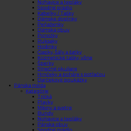
Nohavice a tepláky
Spodné prádlo
Kabelky / Tašky
Dámske doplnky
Peňaženky
Dámska obuv
Ponožky
Ruksaky
Hodinky
Čiapky, Šály a šatky
Kozmetické tašky, vône
Šperky
Slnečné okuliare
Hrnčeky a poháre s potlačou
Darčekové poukážky
Pánska móda
Kategórie
Tričká
Plavky
Mikiny a svetre
Bundy
Nohavice a tepláky
Pánska obuv
Spodné prádlo