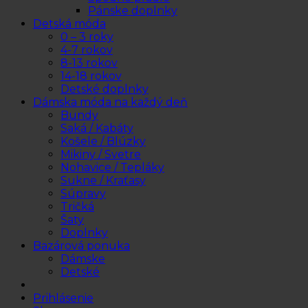
Pánske doplnky
Detská móda
0 – 3 roky
4-7 rokov
8-13 rokov
14-18 rokov
Detské doplnky
Dámska móda na každý deň
Bundy
Saká / Kabáty
Košele / Blúzky
Mikiny / Svetre
Nohavice / Tepláky
Sukne / Kraťasy
Súpravy
Tričká
Šaty
Doplnky
Bazárová ponuka
Dámske
Detské
Prihlásenie