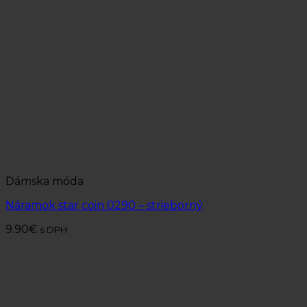
Dámska móda
Náramok star coin 0290 – strieborný
9.90
€
s DPH