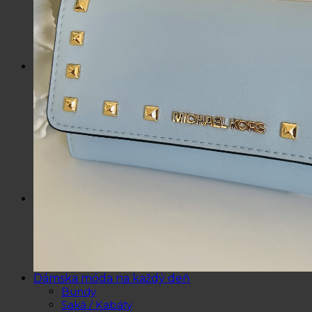
Kozmetické tašky, vône
Šperky
Slnečné okuliare
Hrnčeky a poháre s potlačou
Darčekové poukážky
Pánska móda
Kategórie
Tričká
Plavky
Mikiny a svetre
Bundy
Nohavice a tepláky
Pánska obuv
Spodné prádlo
Pánske doplnky
Detská móda
0 – 3 roky
4-7 rokov
8-13 rokov
14-18 rokov
Detské doplnky
Dámska móda na každý deň
Bundy
Saká / Kabáty