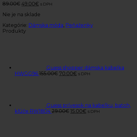
89.00
€
49.00
€
s DPH
Nie je na sklade
Kategórie:
Dámska móda
,
Peňaženky
Produkty
Guess shopper dámska kabelka
HWGG96
155.00
€
70.00
€
s DPH
Guess prívesok na kabelku, batoh,
kľúče RW1804
29.00
€
15.00
€
s DPH