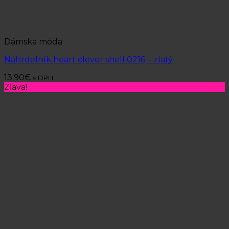
Dámska móda
Náhrdelník heart clover shell 0216 – zlatý
13.90
€
s DPH
Zľava!