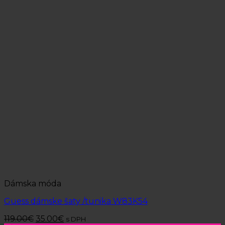
Dámska móda
Guess dámske šaty /tunika W83K54
119.00
€
35.00
€
s DPH