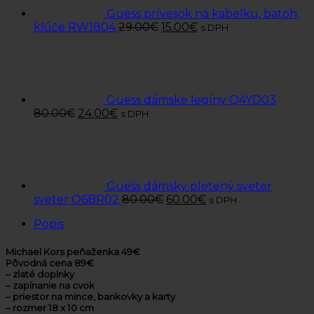
Guess prívesok na kabelku, batoh,
kľúče RW1804
29.00
€
15.00
€
s DPH
Guess dámske legíny Q4YD03
80.00
€
24.00
€
s DPH
Guess dámsky pletený sveter
sveter O6BR02
80.00
€
60.00
€
s DPH
Popis
Michael Kors peňaženka 49€
Pôvodná cena 89€
– zlaté doplnky
– zapínanie na cvok
– priestor na mince, bankovky a karty
– rozmer 18 x 10 cm