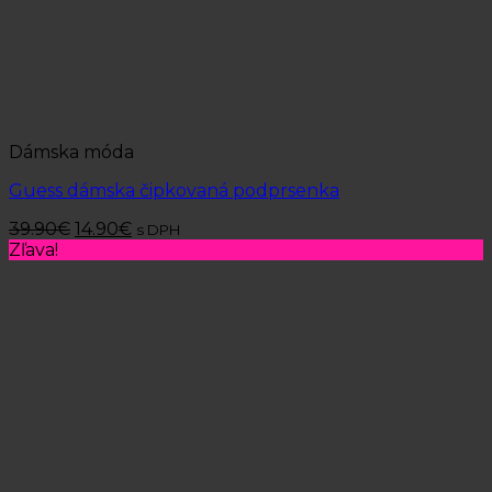
Dámska móda
Guess dámska čipkovaná podprsenka
39.90
€
14.90
€
s DPH
Zľava!