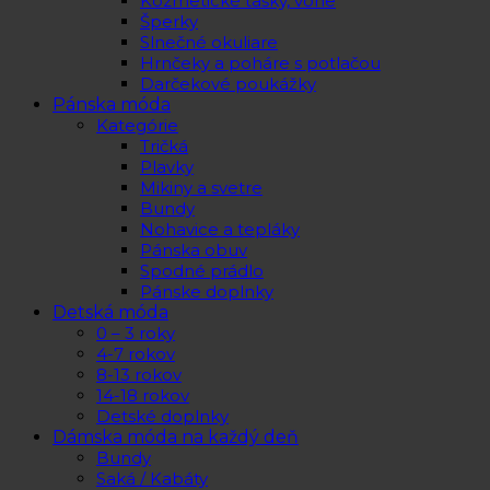
Kozmetické tašky, vône
Šperky
Slnečné okuliare
Hrnčeky a poháre s potlačou
Darčekové poukážky
Pánska móda
Kategórie
Tričká
Plavky
Mikiny a svetre
Bundy
Nohavice a tepláky
Pánska obuv
Spodné prádlo
Pánske doplnky
Detská móda
0 – 3 roky
4-7 rokov
8-13 rokov
14-18 rokov
Detské doplnky
Dámska móda na každý deň
Bundy
Saká / Kabáty