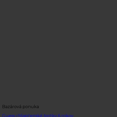
Bazárová ponuka
Guess chlapčenské šortky 6 rokov