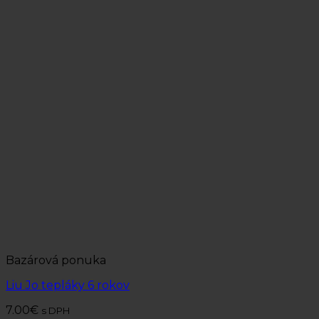
Bazárová ponuka
Liu Jo tepláky 6 rokov
7.00
€
s DPH