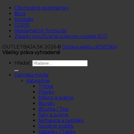
Obchodné podmienky
Blog
Kontakt
GDPR
Reklamačný formulár
Zásady používania súborov cookie (EÚ)
OUTLETBAJA.SK 2026 ©
Správa webu RYVENIA
Všetky práva vyhradené
Hľadať:
Dámska móda
Kategórie
Tričká
Plavky
Mikiny a svetre
Bundy
Blúzka / Top
Šaty a sukne
Nohavice a tepláky
Spodné prádlo
Kabelky / Tašky