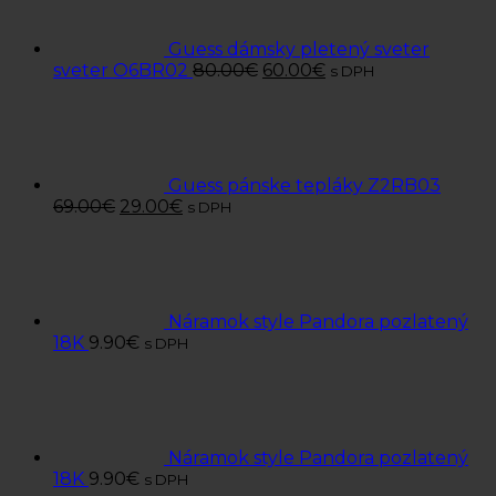
Guess dámsky pletený sveter
sveter O6BR02
80.00
€
60.00
€
s DPH
Guess pánske tepláky Z2RB03
69.00
€
29.00
€
s DPH
Náramok style Pandora pozlatený
18K
9.90
€
s DPH
Náramok style Pandora pozlatený
18K
9.90
€
s DPH