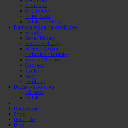
0 – 3 roky
4-7 rokov
8-13 rokov
14-18 rokov
Detské doplnky
Dámska móda na každý deň
Bundy
Saká / Kabáty
Košele / Blúzky
Mikiny / Svetre
Nohavice / Tepláky
Sukne / Kraťasy
Súpravy
Tričká
Šaty
Doplnky
Bazárová ponuka
Dámske
Detské
Prihlásenie
Shop
Recenzie
Blog