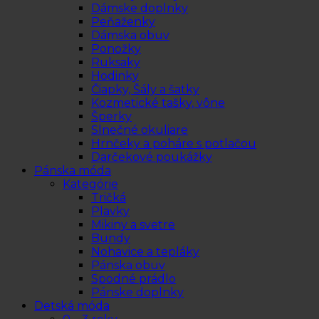
Dámske doplnky
Peňaženky
Dámska obuv
Ponožky
Ruksaky
Hodinky
Čiapky, Šály a šatky
Kozmetické tašky, vône
Šperky
Slnečné okuliare
Hrnčeky a poháre s potlačou
Darčekové poukážky
Pánska móda
Kategórie
Tričká
Plavky
Mikiny a svetre
Bundy
Nohavice a tepláky
Pánska obuv
Spodné prádlo
Pánske doplnky
Detská móda