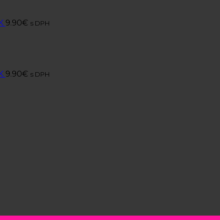
K
9.90
€
s DPH
K
9.90
€
s DPH