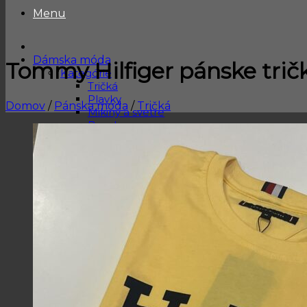
Menu
Dámska móda
Tommy Hilfiger pánske tri
Kategórie
Tričká
Plavky
Domov
/
Pánska móda
/
Tričká
Mikiny a svetre
Bundy
Blúzka / Top
Šaty a sukne
Nohavice a tepláky
Spodné prádlo
Kabelky / Tašky
Dámske doplnky
Peňaženky
Dámska obuv
Ponožky
Ruksaky
Hodinky
Čiapky, Šály a šatky
Kozmetické tašky, vône