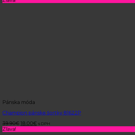
Zľava!
Pánska móda
Champion pánske šortky 81622P
39.90
€
18.00
€
s DPH
Zľava!