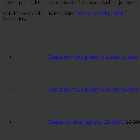
Tento produkt nie je momentálne na sklade a je preto
Katalógové číslo:
-
Kategórie:
Pánska móda
,
Tričká
Produkty
Guess dámsky pletený sveter svete
Guess dámsky pletený sveter svete
Guess pánske tepláky Z2RB03
69.00