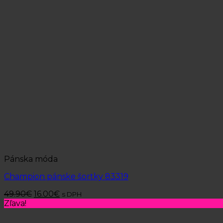
Pánska móda
Champion pánske šortky 83319
49.90
€
16.00
€
s DPH
Zľava!