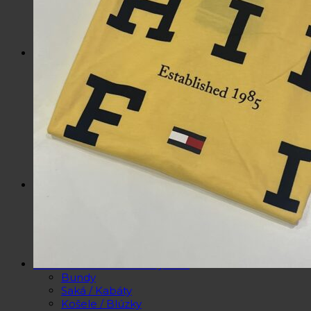
Šperky
Slnečné okuliare
Hrnčeky a poháre s potlačou
Darčekové poukážky
Pánska móda
Kategórie
Tričká
Plavky
Mikiny a svetre
Bundy
Nohavice a tepláky
Pánska obuv
Spodné prádlo
Pánske doplnky
Detská móda
0 – 3 roky
4-7 rokov
8-13 rokov
14-18 rokov
Detské doplnky
Dámska móda na každý deň
Bundy
Saká / Kabáty
Košele / Blúzky