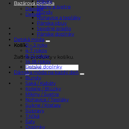
Plavky
Bazárová ponuka
Mikiny a svetre
Dámske
Bundy
Detské
Nohavice a tepláky
Pánska obuv
Spodné prádlo
Pánske doplnky
Detská móda
0 – 3 roky
Košík
4-7 rokov
8-13 rokov
Žiadne produkty v košíku.
14-18 rokov
Hľadať:
Detské doplnky
Dámska móda na každý deň
Bundy
Saká / Kabáty
Košele / Blúzky
Mikiny / Svetre
Nohavice / Tepláky
Sukne / Kraťasy
Súpravy
Tričká
Šaty
Doplnky