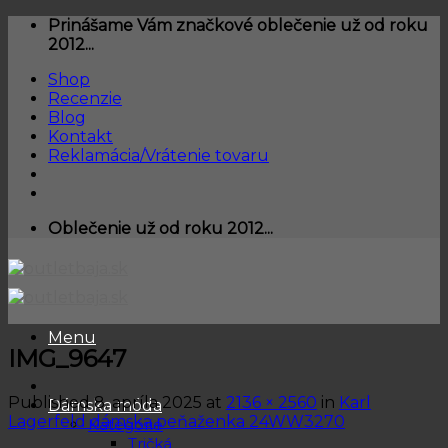
Skip
Prinášame Vám značkové oblečenie už od roku
to
2012...
content
Shop
Recenzie
Blog
Kontakt
Reklamácia/Vrátenie tovaru
Oblečenie už od roku 2012...
Menu
IMG_9647
Published
8. apríla 2025
at
2136 × 2560
in
Karl
Dámska móda
Lagerfeld dámska peňaženka 24WW3270
Kategórie
Tričká