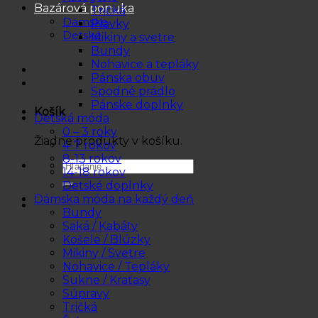
Bazárová ponuka
Tričká
Dámske
Plavky
Detské
Mikiny a svetre
Bundy
Nohavice a tepláky
Pánska obuv
Spodné prádlo
Pánske doplnky
Košík
Detská móda
0 – 3 roky
Žiadne produkty v košíku.
4-7 rokov
8-13 rokov
Hľadať:
14-18 rokov
Detské doplnky
Dámska móda na každý deň
Bundy
Saká / Kabáty
Košele / Blúzky
Mikiny / Svetre
Nohavice / Tepláky
Sukne / Kraťasy
Súpravy
Tričká