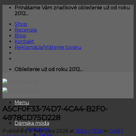
Skip
Prinášame Vám značkové oblečenie už od roku
to
2012...
content
Shop
Recenzie
Blog
Kontakt
Reklamácia/Vrátenie tovaru
Oblečenie už od roku 2012...
Menu
A5CF0F33-74D7-4CA4-B2F0-
4078CD75D228
Dámska móda
Kategórie
Published
3. februára 2026
at
1024 × 1536
in
GANT
Tričká