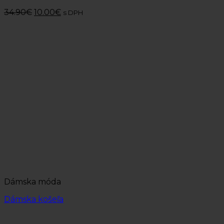
34.90
€
10.00
€
s DPH
Dámska móda
Dámska košeľa