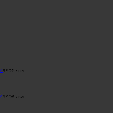
K
9.90
€
s DPH
K
9.90
€
s DPH