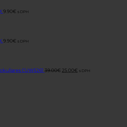
K
9.90
€
s DPH
K
9.90
€
s DPH
 okuliares CUW5261
39.00
€
25.00
€
s DPH