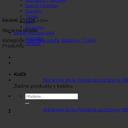
Nohavice / Tepláky
Sukne / Kraťasy
Súpravy
Tričká
59.00
€
33.00
€
s DPH
Šaty
Doplnky
Nie je na sklade
Bazárová ponuka
Dámske
Kategórie:
Dámska móda
,
Kabelky / Tašky
Detské
Produkty
Košík
Náramok style Pandora pozlatený 18
Žiadne produkty v košíku.
Hľadať:
Náramok style Pandora pozlatený 18