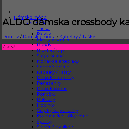
Dámska móda
ALDO dámska crossbody ka
Kategórie
Tričká
Plavky
Domov
/
Dámska móda
/
Kabelky / Tašky
Mikiny a svetre
Bundy
Zľava!
Blúzka / Top
Šaty a sukne
Nohavice a tepláky
Spodné prádlo
Kabelky / Tašky
Dámske doplnky
Peňaženky
Dámska obuv
Ponožky
Ruksaky
Hodinky
Čiapky, Šály a šatky
Kozmetické tašky, vône
Šperky
Slnečné okuliare