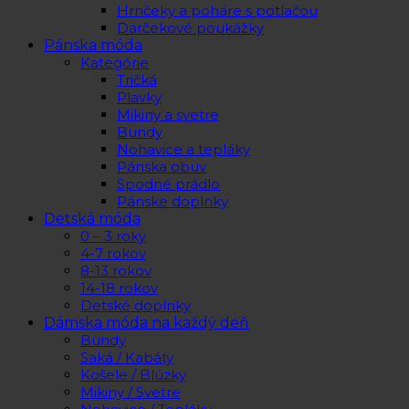
Hrnčeky a poháre s potlačou
Darčekové poukážky
Pánska móda
Kategórie
Tričká
Plavky
Mikiny a svetre
Bundy
Nohavice a tepláky
Pánska obuv
Spodné prádlo
Pánske doplnky
Detská móda
0 – 3 roky
4-7 rokov
8-13 rokov
14-18 rokov
Detské doplnky
Dámska móda na každý deň
Bundy
Saká / Kabáty
Košele / Blúzky
Mikiny / Svetre