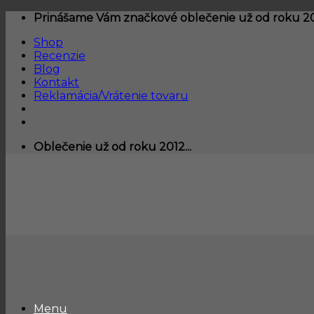
Skip
Prinášame Vám značkové oblečenie už od roku 201
to
Shop
content
Recenzie
Blog
Kontakt
Reklamácia/Vrátenie tovaru
Oblečenie už od roku 2012...
Menu