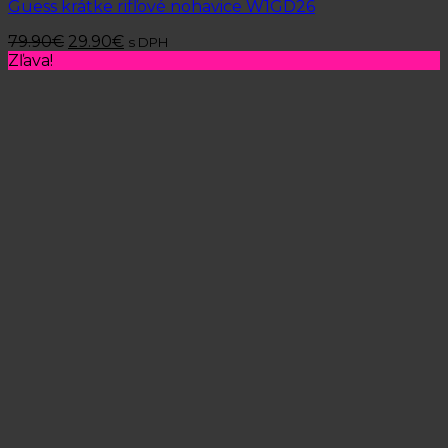
Guess krátke rifľové nohavice W1GD26
79.90
€
29.90
€
s DPH
Zľava!