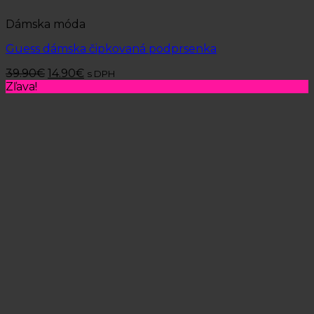
Dámska móda
Guess dámska čipkovaná podprsenka
39.90
€
14.90
€
s DPH
Zľava!