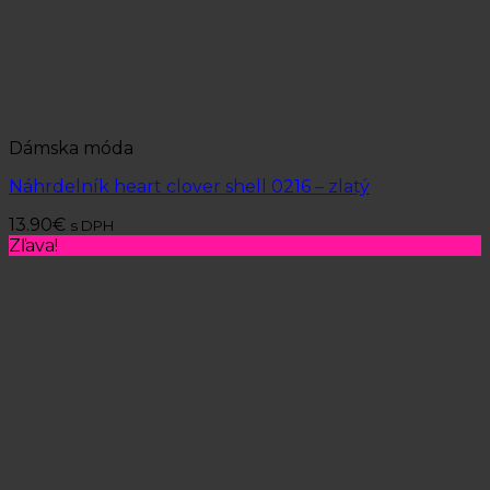
Dámska móda
Náhrdelník heart clover shell 0216 – zlatý
13.90
€
s DPH
Zľava!