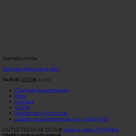
Dámska móda
Dámske čipkované šaty
34.90
€
10.00
€
s DPH
Obchodné podmienky
Blog
Kontakt
GDPR
Reklamačný formulár
Zásady používania súborov cookie (EÚ)
OUTLETBAJA.SK 2026 ©
Správa webu RYVENIA
Všetky práva vyhradené