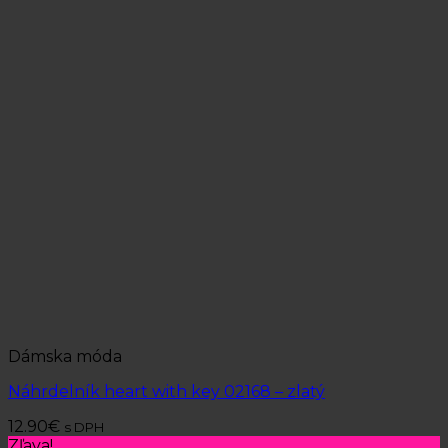
Dámska móda
Náhrdelník heart with key 02168 – zlatý
12.90
€
s DPH
Zľava!