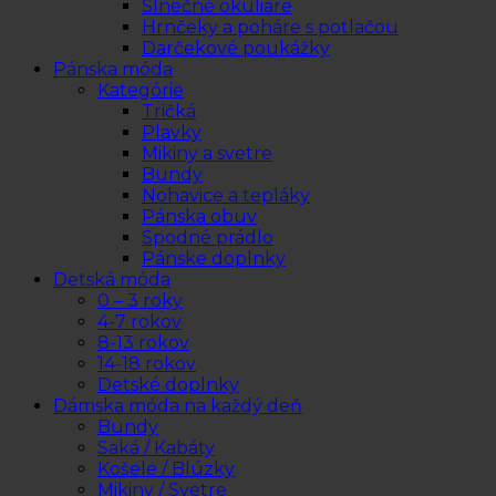
Slnečné okuliare
Hrnčeky a poháre s potlačou
Darčekové poukážky
Pánska móda
Kategórie
Tričká
Plavky
Mikiny a svetre
Bundy
Nohavice a tepláky
Pánska obuv
Spodné prádlo
Pánske doplnky
Detská móda
0 – 3 roky
4-7 rokov
8-13 rokov
14-18 rokov
Detské doplnky
Dámska móda na každý deň
Bundy
Saká / Kabáty
Košele / Blúzky
Mikiny / Svetre