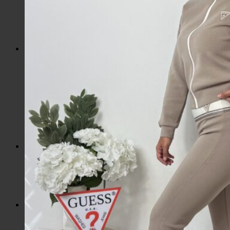
Kozmetické tašky, vône
Šperky
Slnečné okuliare
Hrnčeky a poháre s potlačou
Darčekové poukážky
Pánska móda
Kategórie
Tričká
Plavky
Mikiny a svetre
Bundy
Nohavice a tepláky
Pánska obuv
Spodné prádlo
Pánske doplnky
Detská móda
0 – 3 roky
4-7 rokov
8-13 rokov
14-18 rokov
Detské doplnky
Dámska móda na každý deň
Bundy
Saká / Kabáty