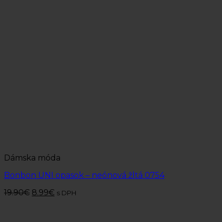
Dámska móda
Bonbon UNI opasok – neónová žltá 0754
19.90
€
8.99
€
s DPH