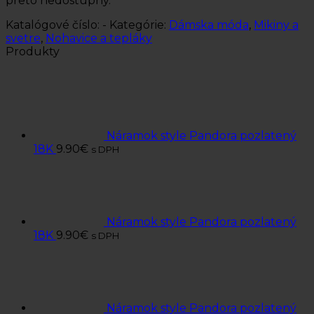
preto nedostupný.
Katalógové číslo:
-
Kategórie:
Dámska móda
,
Mikiny a
svetre
,
Nohavice a tepláky
Produkty
Náramok style Pandora pozlatený
18K
9.90
€
s DPH
Náramok style Pandora pozlatený
18K
9.90
€
s DPH
Náramok style Pandora pozlatený