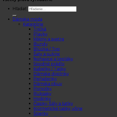
Hľadať:
Dámska móda
Kategórie
Tričká
Plavky
Mikiny a svetre
Bundy
Blúzka / Top
Šaty a sukne
Nohavice a tepláky
Spodné prádlo
Kabelky / Tašky
Dámske doplnky
Peňaženky
Dámska obuv
Ponožky
Ruksaky
Hodinky
Čiapky, Šály a šatky
Kozmetické tašky, vône
Šperky