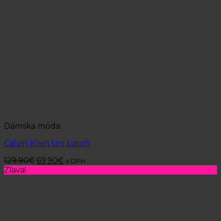
Dámska móda
Calvin Klein Uni batoh
129.90
€
69.90
€
s DPH
Zľava!