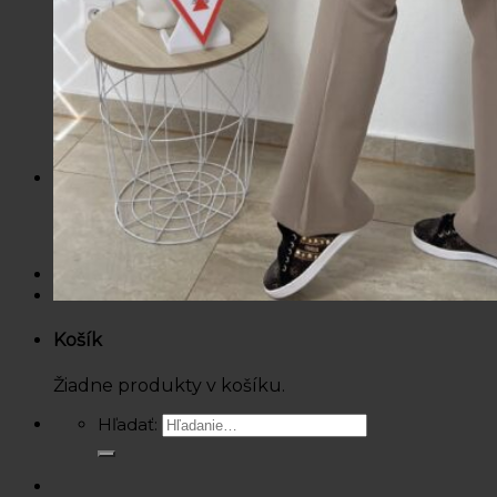
Košele / Blúzky
Mikiny / Svetre
Nohavice / Tepláky
Sukne / Kraťasy
Súpravy
Tričká
Šaty
Doplnky
Bazárová ponuka
Dámske
Detské
Košík
Žiadne produkty v košíku.
Hľadať: