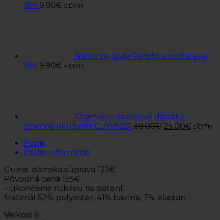
18K
9.90
€
s DPH
Náramok style Pandora pozlatený
18K
9.90
€
s DPH
Champion športové dámske
slnečné okuliares CUW5261
39.00
€
25.00
€
s DPH
Popis
Ďalšie informácie
Guess dámska súprava 125€
Pôvodná cena 155€
– ukončenie rukávu na patent
Materiál 52% polyester, 41% bavlna, 7% elastan
Veľkosť S