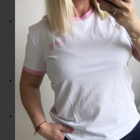
Slnečné okuliare
Hrnčeky a poháre s potlačou
Darčekové poukážky
Pánska móda
Kategórie
Tričká
Plavky
Mikiny a svetre
Bundy
Nohavice a tepláky
Pánska obuv
Spodné prádlo
Pánske doplnky
Detská móda
0 – 3 roky
4-7 rokov
8-13 rokov
14-18 rokov
Detské doplnky
Dámska móda na každý deň
Bundy
Saká / Kabáty
Košele / Blúzky