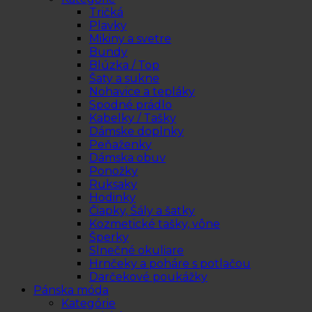
Tričká
Plavky
Mikiny a svetre
Bundy
Blúzka / Top
Šaty a sukne
Nohavice a tepláky
Spodné prádlo
Kabelky / Tašky
Dámske doplnky
Peňaženky
Dámska obuv
Ponožky
Ruksaky
Hodinky
Čiapky, Šály a šatky
Kozmetické tašky, vône
Šperky
Slnečné okuliare
Hrnčeky a poháre s potlačou
Darčekové poukážky
Pánska móda
Kategórie