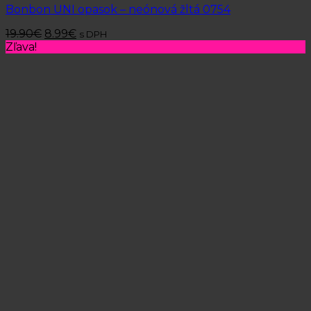
Bonbon UNI opasok – neónová žltá 0754
19.90
€
8.99
€
s DPH
Zľava!