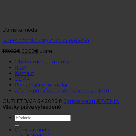
Dámska móda
Guess dámske šaty /tunika W83K54
119.00
€
35.00
€
s DPH
Obchodné podmienky
Blog
Kontakt
GDPR
Reklamačný formulár
Zásady používania súborov cookie (EÚ)
OUTLETBAJA.SK 2026 ©
Správa webu RYVENIA
Všetky práva vyhradené
Hľadať:
Dámska móda
Kategórie