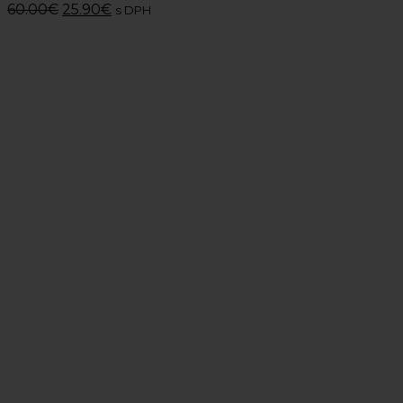
60.00
€
25.90
€
s DPH