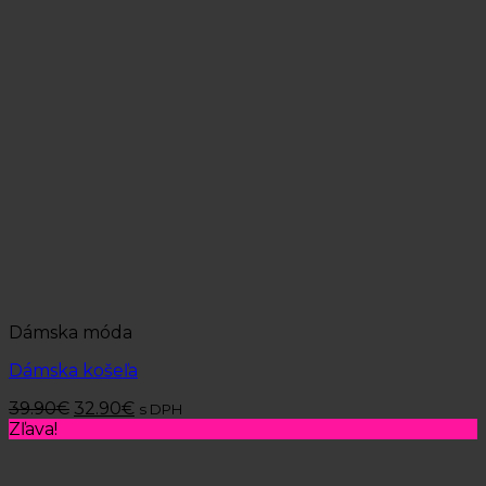
Dámska móda
Dámska košeľa
39.90
€
32.90
€
s DPH
Zľava!