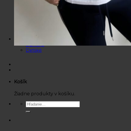
Mikiny / Svetre
Nohavice / Tepláky
Sukne / Kraťasy
Súpravy
Tričká
Šaty
Doplnky
Bazárová ponuka
Dámske
Detské
Košík
Žiadne produkty v košíku.
Hľadať: