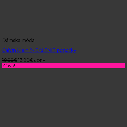
Dámska móda
Calvin Klein 2- BALENIE ponožky
19.90
€
13.90
€
s DPH
Zľava!