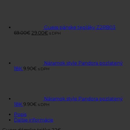
Guess pánske tepláky Z2RB03
69.00
€
29.00
€
s DPH
Náramok style Pandora pozlatený
18K
9.90
€
s DPH
Náramok style Pandora pozlatený
18K
9.90
€
s DPH
Popis
Ďalšie informácie