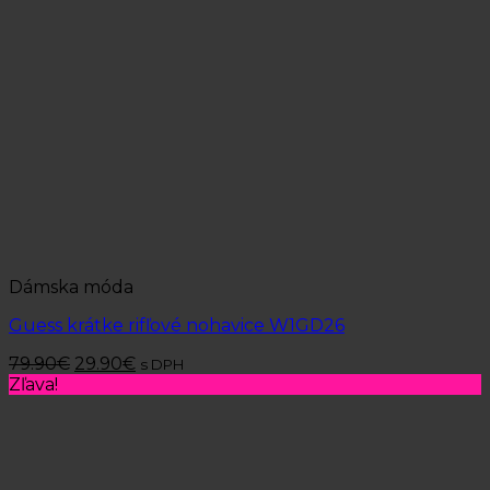
Dámska móda
Guess krátke rifľové nohavice W1GD26
79.90
€
29.90
€
s DPH
Zľava!