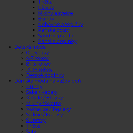
Tričká
Plavky
Mikiny a svetre
Bundy
Nohavice a tepláky
Pánska obuv
Spodné prádlo
Pánske doplnky
Detská móda
0 – 3 roky
4-7 rokov
8-13 rokov
14-18 rokov
Detské doplnky
Dámska móda na každý deň
Bundy
Saká / Kabáty
Košele / Blúzky
Mikiny / Svetre
Nohavice / Tepláky
Sukne / Kraťasy
Súpravy
Tričká
Šaty