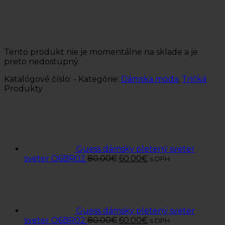
Tento produkt nie je momentálne na sklade a je
preto nedostupný.
Katalógové číslo:
-
Kategórie:
Dámska móda
,
Tričká
Produkty
Guess dámsky pletený sveter
sveter O6BR02
80.00
€
60.00
€
s DPH
Guess dámsky pletený sveter
sveter O6BR02
80.00
€
60.00
€
s DPH