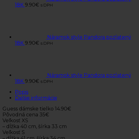
18K
9.90
€
s DPH
Náramok style Pandora pozlatený
18K
9.90
€
s DPH
Náramok style Pandora pozlatený
18K
9.90
€
s DPH
Popis
Ďalšie informácie
Guess dámske tielko 14.90€
Pôvodná cena 35€
Veľkosť XS
– dĺžka 40 cm, šírka 33 cm
Veľkosť S
– dĺžka 41 cm, šírka 34 cm