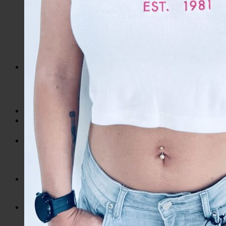
Mikiny / Svetre
Nohavice / Tepláky
Sukne / Kraťasy
Súpravy
Tričká
Šaty
Doplnky
Bazárová ponuka
Dámske
Detské
Košík
Žiadne produkty v košíku.
Hľadať: