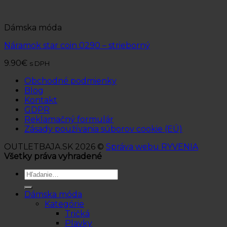
Dámska móda
Náramok star coin 0290 – strieborný
9.90
€
s DPH
Obchodné podmienky
Blog
Kontakt
GDPR
Reklamačný formulár
Zásady používania súborov cookie (EÚ)
OUTLETBAJA.SK 2026 ©
Správa webu RYVENIA
Všetky práva vyhradené
Hľadať:
Dámska móda
Kategórie
Tričká
Plavky