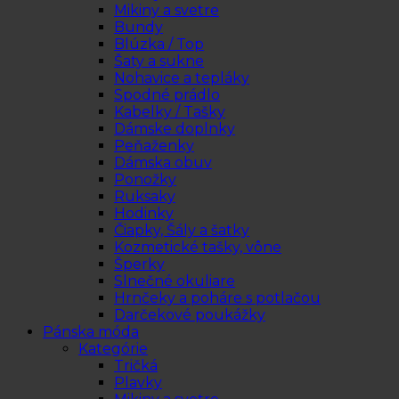
Mikiny a svetre
Bundy
Blúzka / Top
Šaty a sukne
Nohavice a tepláky
Spodné prádlo
Kabelky / Tašky
Dámske doplnky
Peňaženky
Dámska obuv
Ponožky
Ruksaky
Hodinky
Čiapky, Šály a šatky
Kozmetické tašky, vône
Šperky
Slnečné okuliare
Hrnčeky a poháre s potlačou
Darčekové poukážky
Pánska móda
Kategórie
Tričká
Plavky