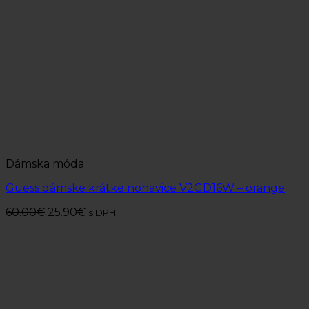
Dámska móda
Guess dámske krátke nohavice V2GD16W – orange
60.00
€
25.90
€
s DPH