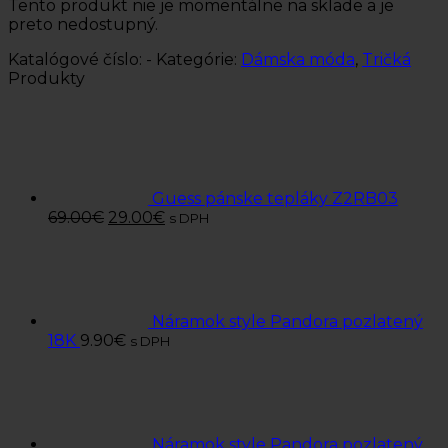
Tento produkt nie je momentálne na sklade a je
preto nedostupný.
Katalógové číslo:
-
Kategórie:
Dámska móda
,
Tričká
Produkty
Guess pánske tepláky Z2RB03
69.00
€
29.00
€
s DPH
Náramok style Pandora pozlatený
18K
9.90
€
s DPH
Náramok style Pandora pozlatený