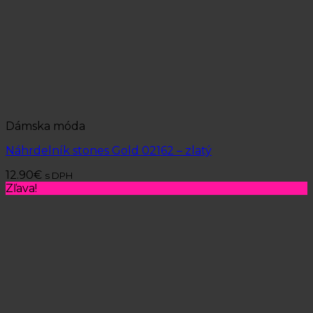
Dámska móda
Náhrdelník stones Gold 02162 – zlatý
12.90
€
s DPH
Zľava!