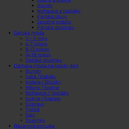
Mikiny a svetre
Bundy
Nohavice a tepláky
Pánska obuv
Spodné prádlo
Pánske doplnky
Detská móda
0 – 3 roky
4-7 rokov
8-13 rokov
14-18 rokov
Detské doplnky
Dámska móda na každý deň
Bundy
Saká / Kabáty
Košele / Blúzky
Mikiny / Svetre
Nohavice / Tepláky
Sukne / Kraťasy
Súpravy
Tričká
Šaty
Doplnky
Bazárová ponuka