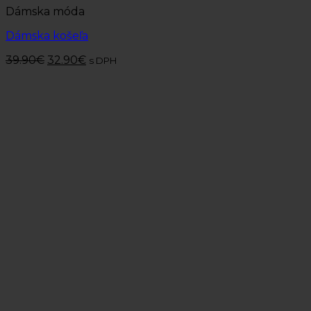
Dámska móda
Dámska košeľa
39.90
€
32.90
€
s DPH