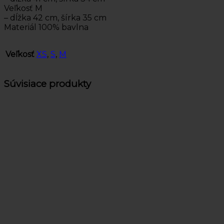
Veľkosť M
– dĺžka 42 cm, šírka 35 cm
Materiál 100% bavlna
Veľkosť
XS
,
S
,
M
Súvisiace produkty