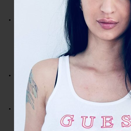
Slnečné okuliare
Hrnčeky a poháre s potlačou
Darčekové poukážky
Pánska móda
Kategórie
Tričká
Plavky
Mikiny a svetre
Bundy
Nohavice a tepláky
Pánska obuv
Spodné prádlo
Pánske doplnky
Detská móda
0 – 3 roky
4-7 rokov
8-13 rokov
14-18 rokov
Detské doplnky
Dámska móda na každý deň
Bundy
Saká / Kabáty
Košele / Blúzky