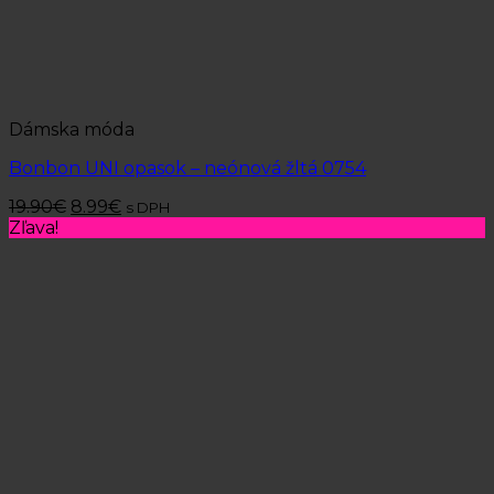
Dámska móda
Bonbon UNI opasok – neónová žltá 0754
19.90
€
8.99
€
s DPH
Zľava!