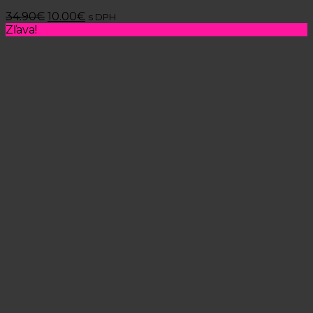
34.90
€
10.00
€
s DPH
Zľava!