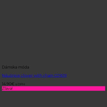
Dámska móda
Náušnice clover with chain 02909
14.90
€
s DPH
Zľava!