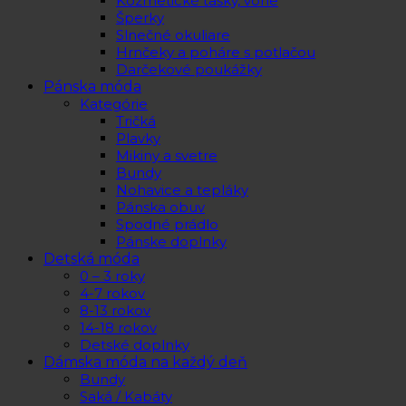
Kozmetické tašky, vône
Šperky
Slnečné okuliare
Hrnčeky a poháre s potlačou
Darčekové poukážky
Pánska móda
Kategórie
Tričká
Plavky
Mikiny a svetre
Bundy
Nohavice a tepláky
Pánska obuv
Spodné prádlo
Pánske doplnky
Detská móda
0 – 3 roky
4-7 rokov
8-13 rokov
14-18 rokov
Detské doplnky
Dámska móda na každý deň
Bundy
Saká / Kabáty