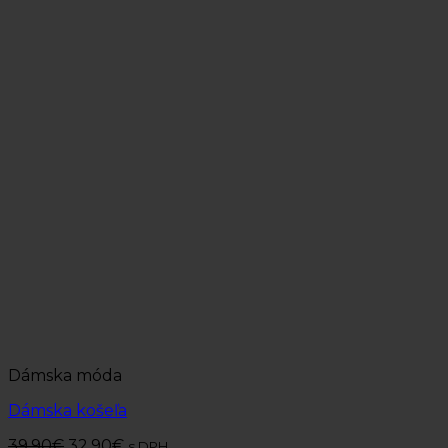
Dámska móda
Dámska košeľa
39.90
€
32.90
€
s DPH