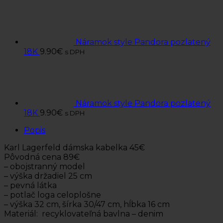
Náramok style Pandora pozlatený
18K
9.90
€
s DPH
Náramok style Pandora pozlatený
18K
9.90
€
s DPH
Popis
Karl Lagerfeld dámska kabelka 45€
Pôvodná cena 89€
– obojstranný model
– výška držadiel 25 cm
– pevná látka
– potlač loga celoplošne
– výška 32 cm, šírka 30/47 cm, hĺbka 16 cm
Materiál: recyklovateľná bavlna – denim