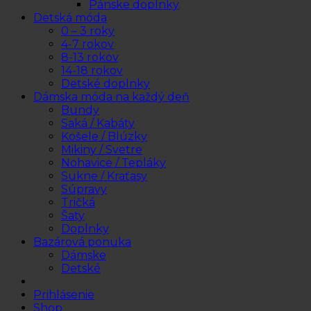
Pánske doplnky
Detská móda
0 – 3 roky
4-7 rokov
8-13 rokov
14-18 rokov
Detské doplnky
Dámska móda na každý deň
Bundy
Saká / Kabáty
Košele / Blúzky
Mikiny / Svetre
Nohavice / Tepláky
Sukne / Kraťasy
Súpravy
Tričká
Šaty
Doplnky
Bazárová ponuka
Dámske
Detské
Prihlásenie
Shop