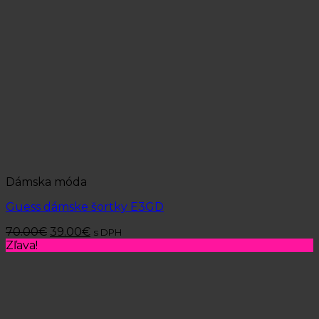
Dámska móda
Guess dámske šortky E3GD
70.00
€
39.00
€
s DPH
Zľava!