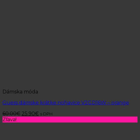
Dámska móda
Guess dámske krátke nohavice V2GD16W – orange
60.00
€
25.90
€
s DPH
Zľava!