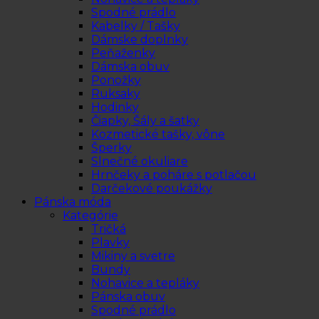
Spodné prádlo
Kabelky / Tašky
Dámske doplnky
Peňaženky
Dámska obuv
Ponožky
Ruksaky
Hodinky
Čiapky, Šály a šatky
Kozmetické tašky, vône
Šperky
Slnečné okuliare
Hrnčeky a poháre s potlačou
Darčekové poukážky
Pánska móda
Kategórie
Tričká
Plavky
Mikiny a svetre
Bundy
Nohavice a tepláky
Pánska obuv
Spodné prádlo