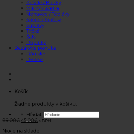
Košele / Blúzky
Mikiny / Svetre
Nohavice / Tepláky
Sukne / Kraťasy
Súpravy
Tričká
Šaty
Doplnky
Bazárová ponuka
Dámske
Detské
Košík
Žiadne produkty v košíku.
Hľadať:
89.00
€
45.00
€
s DPH
Nie je na sklade