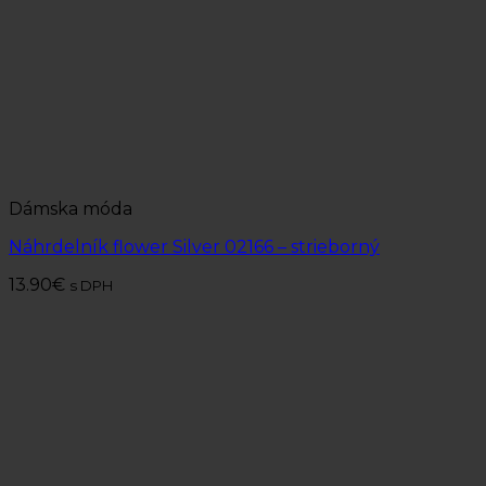
Dámska móda
Náhrdelník flower Silver 02166 – strieborný
13.90
€
s DPH