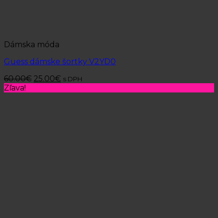
Dámska móda
Guess dámske šortky V2YD0
60.00
€
25.00
€
s DPH
Zľava!