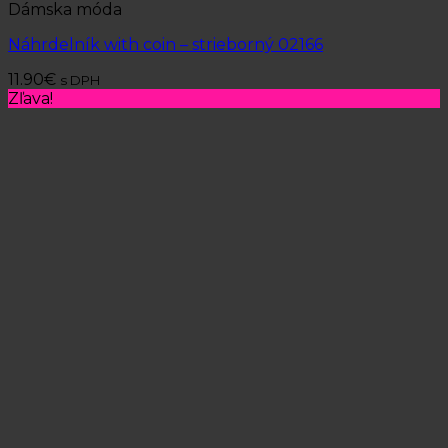
Dámska móda
Náhrdelník with coin – strieborný 02166
11.90
€
s DPH
Zľava!