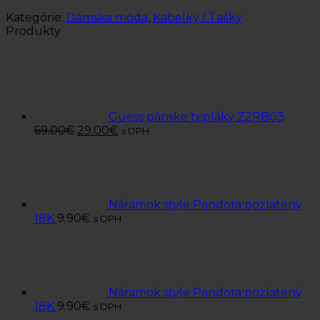
Kategórie:
Dámska móda
,
Kabelky / Tašky
Produkty
Guess pánske tepláky Z2RB03
69.00
€
29.00
€
s DPH
Náramok style Pandora pozlatený
18K
9.90
€
s DPH
Náramok style Pandora pozlatený
18K
9.90
€
s DPH