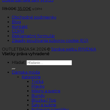
Guess dámske šaty W9133
119.00
€
35.00
€
s DPH
Obchodné podmienky
Blog
Kontakt
GDPR
Reklamačný formulár
Zásady používania súborov cookie (EÚ)
OUTLETBAJA.SK 2026 ©
Správa webu RYVENIA
Všetky práva vyhradené
Hľadať:
Dámska móda
Kategórie
Tričká
Plavky
Mikiny a svetre
Bundy
Blúzka / Top
Šaty a sukne
Nohavice a tepláky