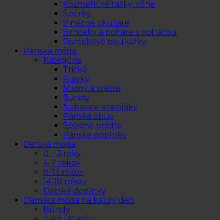
Kozmetické tašky, vône
Šperky
Slnečné okuliare
Hrnčeky a poháre s potlačou
Darčekové poukážky
Pánska móda
Kategórie
Tričká
Plavky
Mikiny a svetre
Bundy
Nohavice a tepláky
Pánska obuv
Spodné prádlo
Pánske doplnky
Detská móda
0 – 3 roky
4-7 rokov
8-13 rokov
14-18 rokov
Detské doplnky
Dámska móda na každý deň
Bundy
Saká / Kabáty