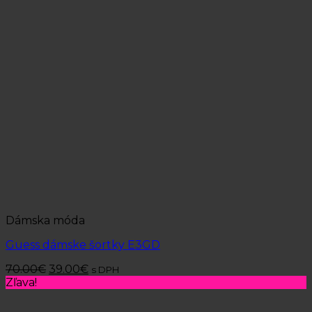
Dámska móda
Guess dámske šortky E3GD
70.00
€
39.00
€
s DPH
Zľava!