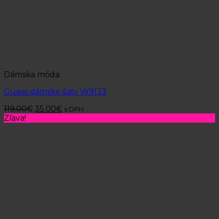
Dámska móda
Guess dámske šaty W9133
119.00
€
35.00
€
s DPH
Zľava!