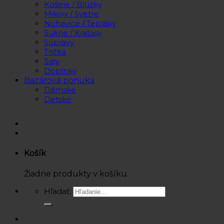
Košele / Blúzky
Mikiny / Svetre
Nohavice / Tepláky
Sukne / Kraťasy
Súpravy
Tričká
Šaty
Doplnky
Bazárová ponuka
Dámske
Detské
Košík
Žiadne produkty v košíku.
Hľadať: