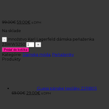
99.00
€
59.00
€
s DPH
Na sklade
množstvo Karl Lagerfeld dámska peňaženka
23WW3250
Pridať do košíka
Kategórie:
Dámska móda
,
Peňaženky
Produkty
Guess pánske tepláky Z2RB03
69.00
€
29.00
€
s DPH