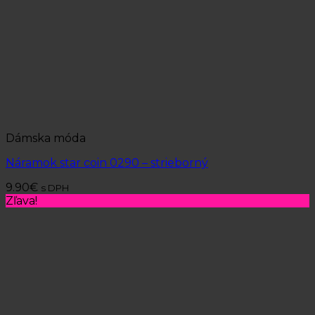
Dámska móda
Náramok star coin 0290 – strieborný
9.90
€
s DPH
Zľava!