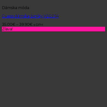
Dámska móda
Guess dámske šortky V2GD14
35.00
€
–
39.90
€
s DPH
Zľava!