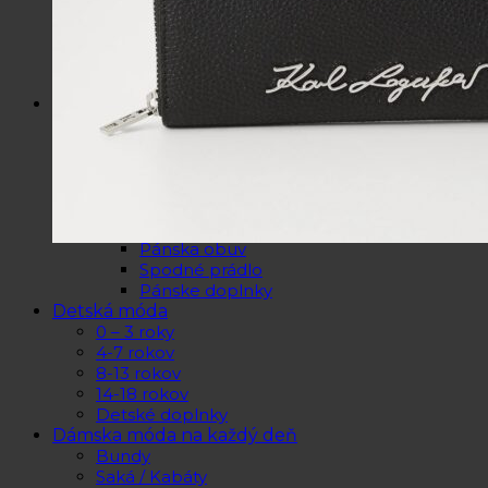
Kozmetické tašky, vône
Šperky
Slnečné okuliare
Hrnčeky a poháre s potlačou
Darčekové poukážky
Pánska móda
Kategórie
Tričká
Plavky
Mikiny a svetre
Bundy
Nohavice a tepláky
Pánska obuv
Spodné prádlo
Pánske doplnky
Detská móda
0 – 3 roky
4-7 rokov
8-13 rokov
14-18 rokov
Detské doplnky
Dámska móda na každý deň
Bundy
Saká / Kabáty