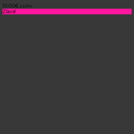
10.00
€
s DPH
Zľava!