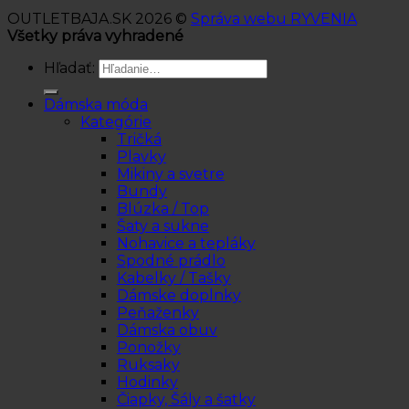
OUTLETBAJA.SK 2026 ©
Správa webu RYVENIA
Všetky práva vyhradené
Hľadať:
Dámska móda
Kategórie
Tričká
Plavky
Mikiny a svetre
Bundy
Blúzka / Top
Šaty a sukne
Nohavice a tepláky
Spodné prádlo
Kabelky / Tašky
Dámske doplnky
Peňaženky
Dámska obuv
Ponožky
Ruksaky
Hodinky
Čiapky, Šály a šatky