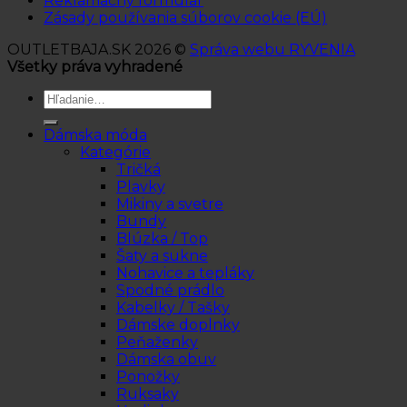
Reklamačný formulár
Zásady používania súborov cookie (EÚ)
OUTLETBAJA.SK 2026 ©
Správa webu RYVENIA
Všetky práva vyhradené
Hľadať:
Dámska móda
Kategórie
Tričká
Plavky
Mikiny a svetre
Bundy
Blúzka / Top
Šaty a sukne
Nohavice a tepláky
Spodné prádlo
Kabelky / Tašky
Dámske doplnky
Peňaženky
Dámska obuv
Ponožky
Ruksaky