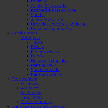
Hodinky
Čiapky, Šály a šatky
Kozmetické tašky, vône
Šperky
Slnečné okuliare
Hrnčeky a poháre s potlačou
Darčekové poukážky
Pánska móda
Kategórie
Tričká
Plavky
Mikiny a svetre
Bundy
Nohavice a tepláky
Pánska obuv
Spodné prádlo
Pánske doplnky
Detská móda
0 – 3 roky
4-7 rokov
8-13 rokov
14-18 rokov
Detské doplnky
Dámska móda na každý deň