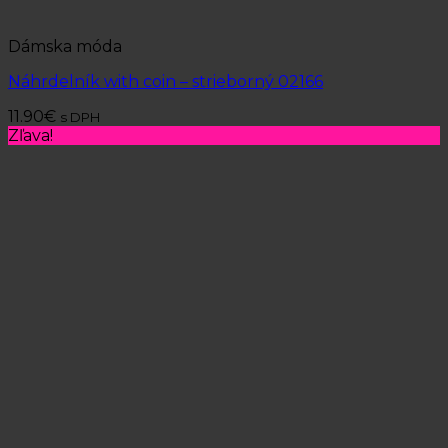
Dámska móda
Náhrdelník with coin – strieborný 02166
11.90
€
s DPH
Zľava!