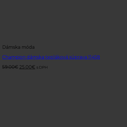
Dámska móda
Champion dámska tepláková súprava 11458
59.00
€
25.00
€
s DPH