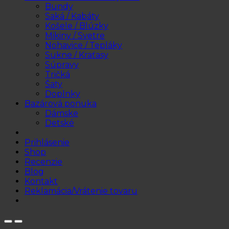
Bundy
Saká / Kabáty
Košele / Blúzky
Mikiny / Svetre
Nohavice / Tepláky
Sukne / Kraťasy
Súpravy
Tričká
Šaty
Doplnky
Bazárová ponuka
Dámske
Detské
Prihlásenie
Shop
Recenzie
Blog
Kontakt
Reklamácia/Vrátenie tovaru