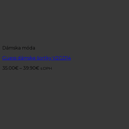
Dámska móda
Guess dámske šortky V2GD14
35.00
€
–
39.90
€
s DPH