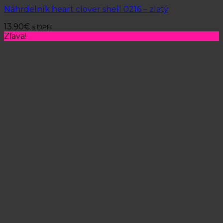
Náhrdelník heart clover shell 0216 – zlatý
13.90
€
s DPH
Zľava!