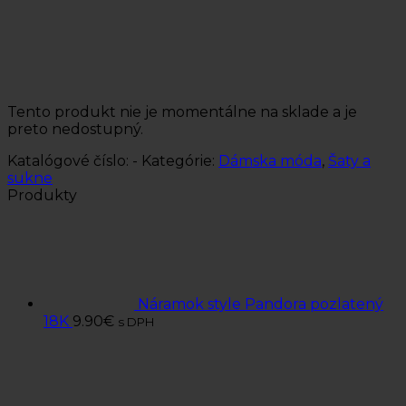
Tento produkt nie je momentálne na sklade a je
preto nedostupný.
Katalógové číslo:
-
Kategórie:
Dámska móda
,
Šaty a
sukne
Produkty
Náramok style Pandora pozlatený
18K
9.90
€
s DPH