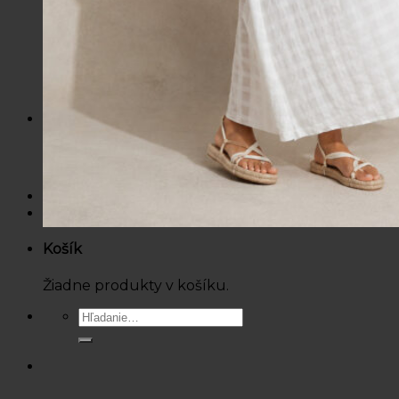
Mikiny / Svetre
Nohavice / Tepláky
Sukne / Kraťasy
Súpravy
Tričká
Šaty
Doplnky
Bazárová ponuka
Dámske
Detské
Košík
Žiadne produkty v košíku.
Hľadať: