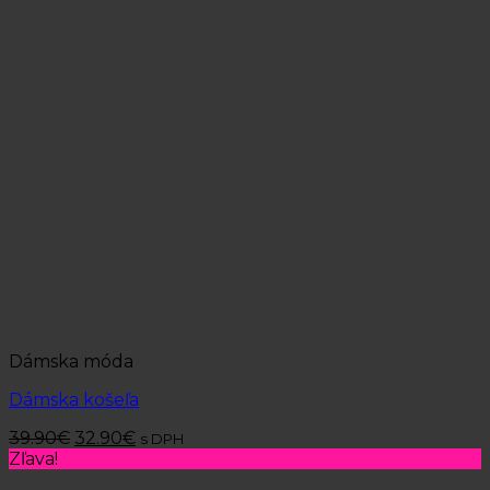
Dámska móda
Dámska košeľa
39.90
€
32.90
€
s DPH
Zľava!