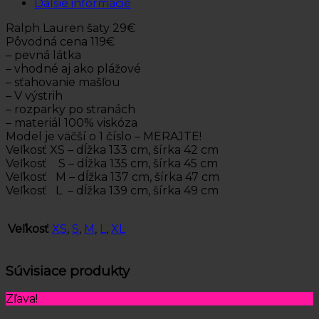
Ďalšie informácie
Ralph Lauren šaty 29€
Pôvodná cena 119€
– pevná látka
– vhodné aj ako plážové
– sťahovanie mašľou
– V výstrih
– rozparky po stranách
– materiál 100% viskóza
Model je väčší o 1 číslo – MERAJTE!
Veľkosť XS – dĺžka 133 cm, šírka 42 cm
Veľkosť S – dĺžka 135 cm, šírka 45 cm
Veľkosť M – dĺžka 137 cm, šírka 47 cm
Veľkosť L – dĺžka 139 cm, šírka 49 cm
Veľkosť
XS
,
S
,
M
,
L
,
XL
Súvisiace produkty
Zľava!