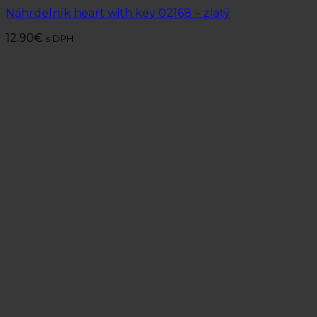
Náhrdelník heart with key 02168 – zlatý
12.90
€
s DPH