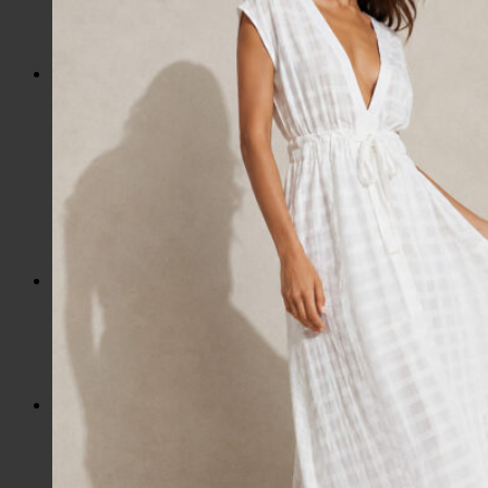
Slnečné okuliare
Hrnčeky a poháre s potlačou
Darčekové poukážky
Pánska móda
Kategórie
Tričká
Plavky
Mikiny a svetre
Bundy
Nohavice a tepláky
Pánska obuv
Spodné prádlo
Pánske doplnky
Detská móda
0 – 3 roky
4-7 rokov
8-13 rokov
14-18 rokov
Detské doplnky
Dámska móda na každý deň
Bundy
Saká / Kabáty
Košele / Blúzky